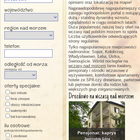
opiniami oraz lokalizacją na mapie!
Najprawdopodobniej najpopularniejszy 
województwo:
zasięgu ogólnopolskim portal o notując
dużą i stabilną dynamikę wzrostu
oglądalności w ciągu ostatnich latach.
region nad morzem:
Duża popularność naszej bazy ofert na
wczasy nad polskim morzem to spora
Liczba użytkowników odwiedzających
strony regularnie.
telefon:
Tylko najpopularniejsze miejscowości
nadmorskie: Sopot, Kołobrzeg,
Władysławowo, Łeba, Ustka,
Świnoujście. Wśród noclegów na
odległość od morza:
wczasy nad morzem
tanie kwatery,
mniejsza niż
pensjonaty i ośrodki wczasowe z
wyżywieniem, komfortowe apartamenty
hotele ze SPA czy drewniane, parterow
lub piętrowe domki dla rodzin lub
oferty specjalne:
większych grup zorganizowanych.
last minute
Drozdowo na wczasy nad morzem
ferie zimowe
obozy młodzieżowe
walentynki
bal karnawałowy
święta wielkanocne
ilu osobowe:
majówka
pokoje/domki/apartamenty
Pensjonat: kaprys
andrzejki
1 osobowe
Jastrzębia Góra