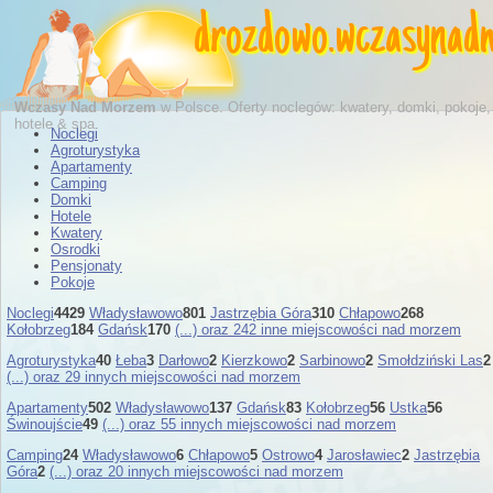
drozdowo
.
wczasynad
Wczasy Nad Morzem
w Polsce. Oferty noclegów: kwatery, domki, pokoje,
hotele & spa.
Noclegi
Agroturystyka
Apartamenty
Camping
Domki
Hotele
Kwatery
Osrodki
Pensjonaty
Pokoje
Noclegi
4429
Władysławowo
801
Jastrzębia Góra
310
Chłapowo
268
Kołobrzeg
184
Gdańsk
170
(...) oraz 242 inne miejscowości nad morzem
Agroturystyka
40
Łeba
3
Darłowo
2
Kierzkowo
2
Sarbinowo
2
Smołdziński Las
2
(...) oraz 29 innych miejscowości nad morzem
Apartamenty
502
Władysławowo
137
Gdańsk
83
Kołobrzeg
56
Ustka
56
Świnoujście
49
(...) oraz 55 innych miejscowości nad morzem
Camping
24
Władysławowo
6
Chłapowo
5
Ostrowo
4
Jarosławiec
2
Jastrzębia
Góra
2
(...) oraz 20 innych miejscowości nad morzem