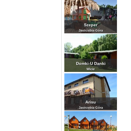
Szeper
Jastrzębia Góra
Domki-U Danki
Wicie
Arisu
Jastrzębia Góra