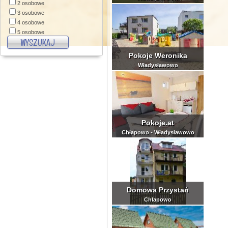
święta-sylwester
2 osobowe
zielone szkoły
3 osobowe
konferencje
4 osobowe
pobyty wekkendowe
5 osobowe
6 osobowe
7 osobowe
Pokoje Weronika
8 osobowe
Władysławowo
9 i więcej osobowe
Pokoje.at
Chłapowo - Władysławowo
Domowa Przystań
Chłapowo