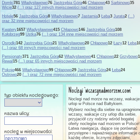
Domki
781
Władysławowo
76
Jastrzębia Góra
46
Chłapowo
43
Sarbinowo
35
Wicie
32
(...) oraz 127 innych miejscowości nad morzem
Hotele
56
Jastrzębia Góra
8
Władysławowo
7
Jastarnia
3
Łeba
3
Jurata
2
(...)
oraz 32 inne miejscowości nad morzem
Kwatery
1657
Władysławowo
415
Chłapowo
146
Jastrzębia Góra
108
Kołobrzeg
99
Ustka
76
(...) oraz 134 inne miejscowości nad morzem
Osrodki
142
Jastrzębia Góra
21
Władysławowo
20
Chłapowo
12
Łazy
12
Łeba
1
(...) oraz 68 innych miejscowości nad morzem
Pensjonaty
371
Jastrzębia Góra
62
Władysławowo
41
Chłapowo
22
Grzybowo
1
Rewal
15
(...) oraz 65 innych miejscowości nad morzem
Pokoje
466
Władysławowo
99
Chłapowo
29
Jastrzębia Góra
24
Łeba
24
Ostrowo
20
(...) oraz 72 inne miejscowości nad morzem
Noclegi `wczasynadmorzem.com`
typ obiektu noclegowego:
Noclegi nad morze na wczasy, wakacje
urlop w Polsce nad Bałtykiem.
Wybierz nocleg dla siebie na upragnion
nazwa ulicy:
wczasy, wakacje czy urlop dla siebie,
przyjaciół czy rodziny wśród bogatej
oferty noclegów nad morzem w Polsce!
Łatwa nawigacja, dające się porównać
nocleg w miejscowości:
przystępne i najważniejsze informacje 
każdej ofercie, licznymi zdjęciami,