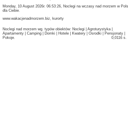
Monday, 10 August 2026r. 06:53:26, Noclegi na
wczasy nad morzem
w Pol
dla Ciebie.
www.wakacjenadmorzem.biz
,
kurorty
Noclegi nad morzem wg. typów obiektów:
Noclegi
|
Agroturystyka
|
Apartamenty
|
Camping
|
Domki
|
Hotele
|
Kwatery
|
Osrodki
|
Pensjonaty
|
Pokoje
.
0,0116 s.