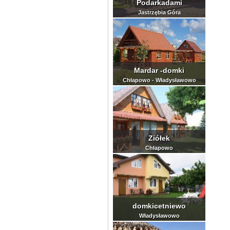
Podarkadami
Jastrzębia Góra
Mardar -domki
Chłapowo - Władysławowo
Ziółek
Chłapowo
domkicetniewo
Władysławowo